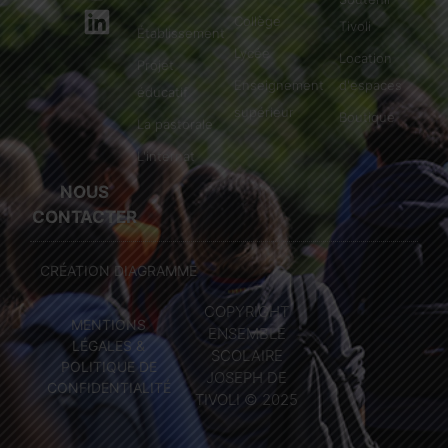
Collège
Tivoli
Établissement
Lycée
Location
Projet
Enseignement
d'espaces
éducatif
supérieur
Boutique
La pastorale
L'internat
NOUS
CONTACTER
CRÉATION DIAGRAMME
COPYRIGHT
MENTIONS
ENSEMBLE
LÉGALES &
SCOLAIRE
POLITIQUE DE
JOSEPH DE
CONFIDENTIALITÉ
TIVOLI © 2025