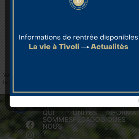
Vous pouvez
télécharger cette version annotée
afin de
la conserver pour mieux comprendre votre bulletin.
QUI
UNITÉS
INFORMA
SOMMES-
PÉDAGOGIQUES
NOUS
Inscription
?
École
Soutenir