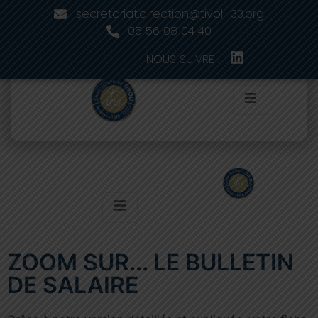
secretariat.direction@tivoli-33.org
05 56 08 04 40
NOUS SUIVRE :
ZOOM SUR... LE BULLETIN
DE SALAIRE