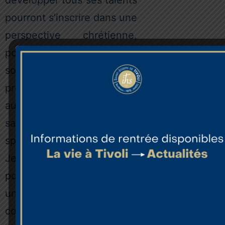
pourront s’inscrire dans une
perspective chrétienne,
pour ceux qui le
souhaitent, grâce aux
propositions de retraite,
aux préparations aux
sacrements et autres temps
spirituels.
Jeunes et éducateurs
pourront ainsi développer
un regard émerveillé et
confiant sur le monde, dans