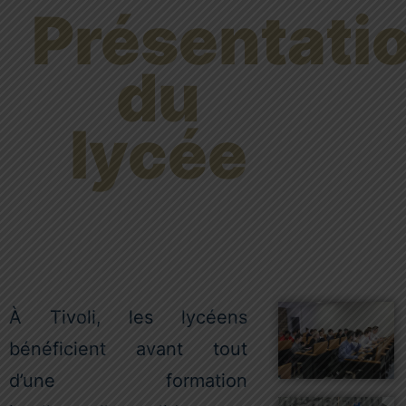
Présentati
du
lycée
À Tivoli, les lycéens
bénéficient avant tout
d’une formation