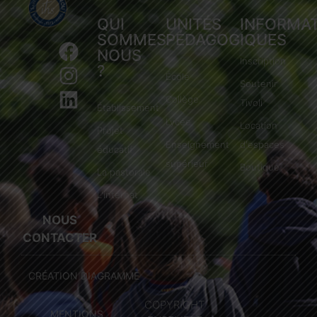
QUI
UNITÉS
INFORMA
SOMMES-
PÉDAGOGIQUES
NOUS
Inscription
?
École
Soutenir
Collège
Tivoli
Établissement
Lycée
Location
Projet
Enseignement
d'espaces
éducatif
supérieur
Boutique
La pastorale
L'internat
NOUS
CONTACTER
CRÉATION DIAGRAMME
COPYRIGHT
MENTIONS