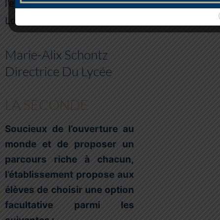
l’esprit de Saint Ignace de
Loyola.
Marie-Alix Schontz
Directrice Du Lycée
LA SECONDE
Soucieux de l’ouverture au
monde et de proposer un
parcours riche à chacun,
l’établissement propose aux
élèves de choisir une option
facultative parmi les