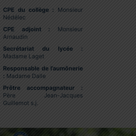
CPE du collège :
Monsieur
Nédélec
CPE adjoint :
Monsieur
Arnaudin
Secrétariat du lycée :
Madame Laget
Responsable de l’aumônerie
:
Madame Dalle
Prêtre accompagnateur :
Père Jean-Jacques
Guillemot s.j.