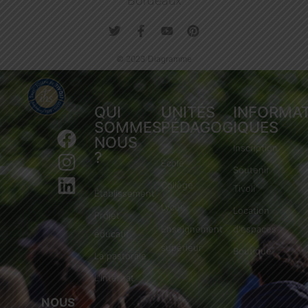
Bordeaux
© 2023 Diagramme
QUI
UNITÉS
INFORMA
SOMMES-
PÉDAGOGIQUES
NOUS
Inscription
?
École
Soutenir
Collège
Tivoli
Établissement
Lycée
Location
Projet
Enseignement
d'espaces
éducatif
supérieur
Boutique
La pastorale
L'internat
NOUS