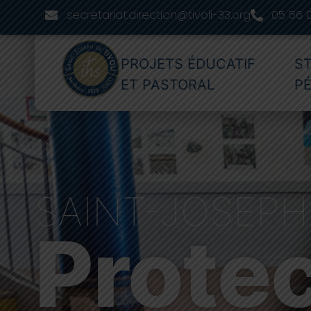
secretariat.direction@tivoli-33.org
05 56 
PROJETS ÉDUCATIF
S
ET PASTORAL
P
SAINT-JOSEPH 
Protec