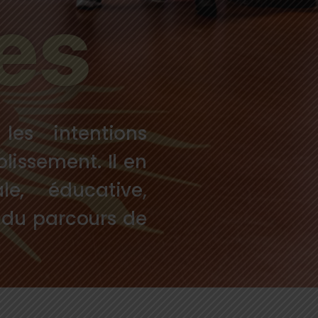
les
les intentions
lissement. Il en
le, éducative,
s du parcours de