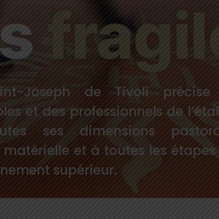
cs
fragi
nt-Joseph de Tivoli précise 
s et des professionnels de l’étab
outes ses dimensions pastora
matérielle et à toutes les étape
ignement supérieur.