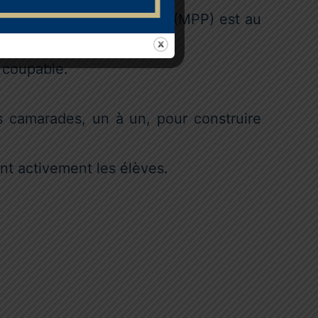
e Préoccupation Partagée (MPP) est au
e coupable.
s camarades, un à un, pour construire
ant activement les élèves.