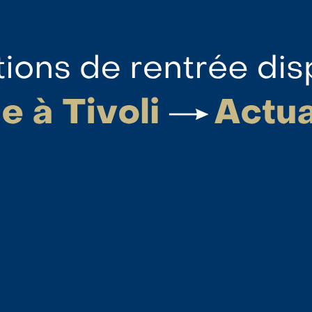
llectif :
part, chaque membre de notre communauté (é
olaire apaisé, juste et respectueux de chacun.
gner
 harcèlement ou d’intimidation.
gue aux élèves fragilisés.
Bordeaux, où chacun peut grandir en confiance e
nuité des engagements des établissements jésui
ir la bientraitance, et veiller à la dignité de c
upation Partagée