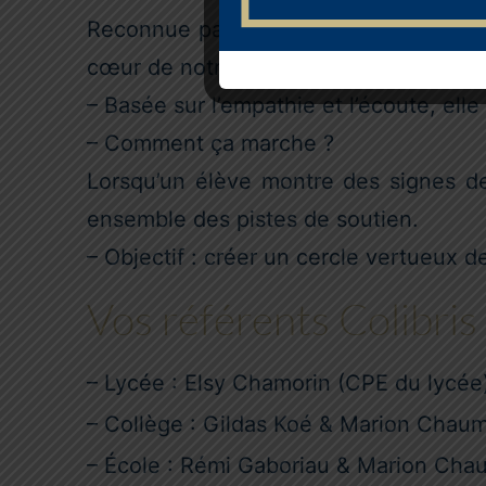
Reconnue par l’Éducation nationale e
cœur de notre approche.
– Basée sur l’empathie et l’écoute, ell
– Comment ça marche ?
Lorsqu’un élève montre des signes de
ensemble des pistes de soutien.
– Objectif : créer un cercle vertueux d
Vos référents Colibris 
– Lycée : Elsy Chamorin (CPE du lycée)
– Collège : Gildas Koé & Marion Chaume
– École : Rémi Gaboriau & Marion Chaum