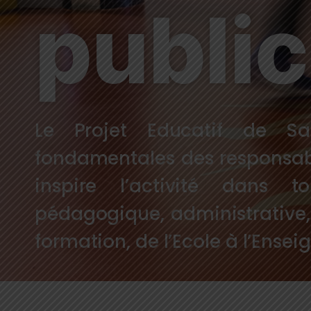
publi
Le Projet Educatif de Sai
fondamentales des responsable
inspire l’activité dans t
pédagogique, administrative, 
formation, de l’Ecole à l’Ense