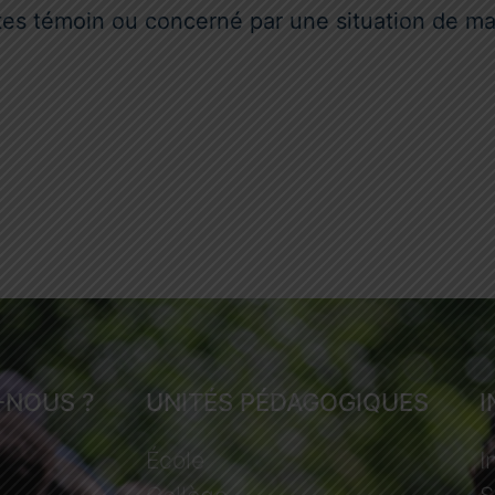
tes témoin ou concerné par une situation de mal
-NOUS ?
UNITÉS PÉDAGOGIQUES
École
I