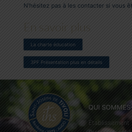
N’hésitez pas à les contacter si vous ê
En savoir plus
La charte éducation
3PF Présentation plus en détails
QUI SOMMES
Établissement