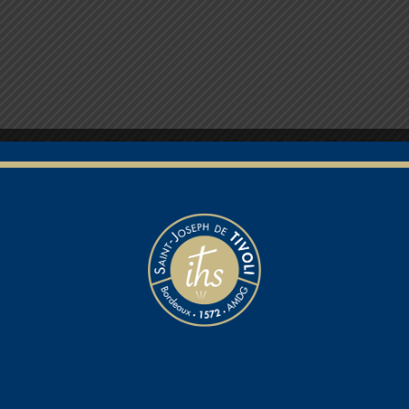
ION DES PUBLICS F
r un climat scolaire bienvei
rdeaux, nous plaçons chaque élève au cœur de 
ection des Publics Fragiles), initiée par le ré