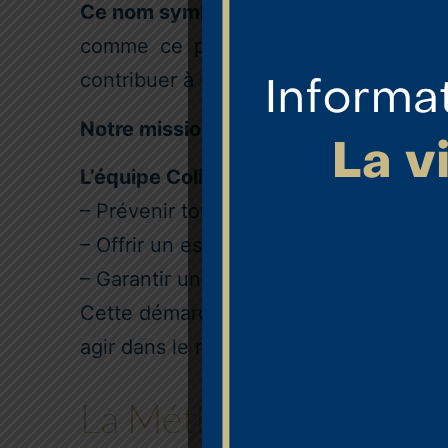
Ce nom symbolise notre engagement co
comme ce petit oiseau qui fait sa 
contribuer à bâtir un environnement sc
Notre mission : protéger et accompa
L’équipe Colibris est présente pour :
– Prévenir toute forme de mal-être, de
– Offrir un espace d’écoute et de dialo
– Garantir un climat scolaire serein à 
Cette démarche s’inscrit dans la conti
agir dans le respect de la loi, promouvo
La Méthode de Préocc