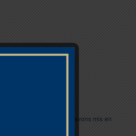
RAGILES A
llant à Bordeaux
nos préoccupations.
seau Loyola Éducation, nous avons mis en