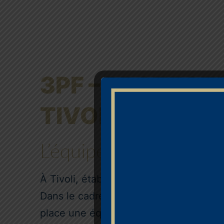
3PF – PROTECT
TIVOLI
L’équipe Colibris : pou
À Tivoli, établissement jésuite de Bo
Dans le cadre de la politique 3PF (Prot
place une équipe dédiée : Colibris.