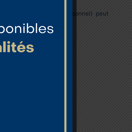
lèves, enseignants, personnel) peut
t en sécurité.
tes :
haque personne.