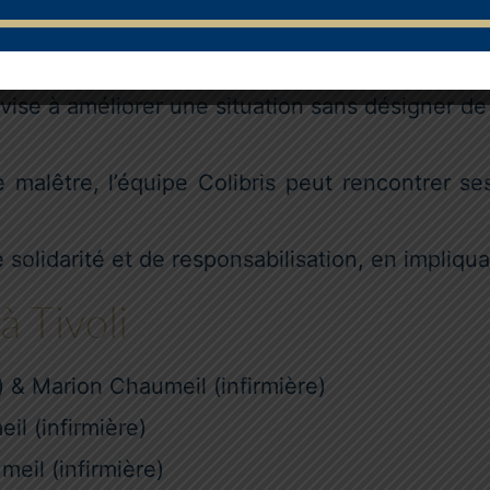
t développée par le centre Résis, la Méthode d
e vise à améliorer une situation sans désigner d
 malêtre, l’équipe Colibris peut rencontrer se
e solidarité et de responsabilisation, en impliqu
à Tivoli
 & Marion Chaumeil (infirmière)
il (infirmière)
eil (infirmière)