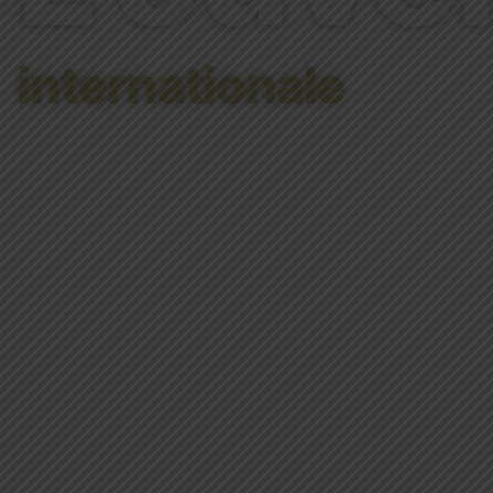
internationale
Le Projet Educatif de Saint-
Joseph de Tivoli précise les
intentions fondamentales
des responsables et des
professionnels de
l’établissement. Il en
inspire l’activité dans
toutes ses dimensions
pastorale, éducative,
pédagogique,