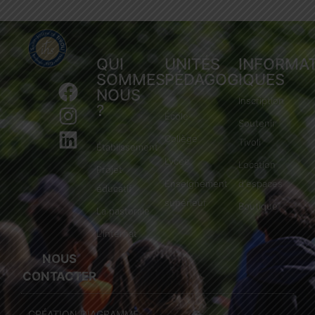
QUI
UNITÉS
INFORMA
SOMMES-
PÉDAGOGIQUES
NOUS
Inscription
?
École
Soutenir
Collège
Tivoli
Établissement
Lycée
Location
Projet
Enseignement
d'espaces
éducatif
supérieur
Boutique
La pastorale
L'internat
NOUS
CONTACTER
CRÉATION DIAGRAMME