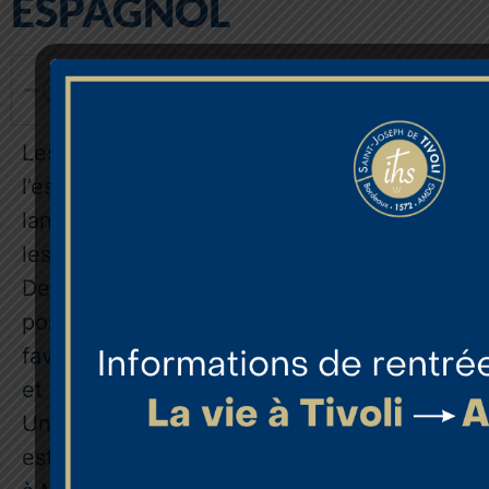
ESPAGNOL
Collège
Les élèves découvrent
l’espagnol et s’initient à la
langue dès la 6ème dans
les classes non bilangues.
Des échanges de cartes
postales et de courriers
favorisent la pratique écrite
et les échanges culturels.
Un voyage pédagogique
est régulièrement organisé