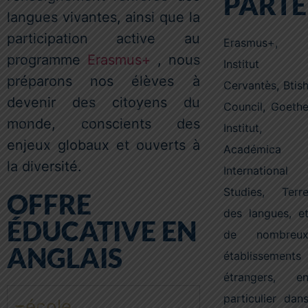
PARTE
langues vivantes, ainsi que la
participation active au
Erasmus+,
programme
Erasmus+
, nous
Institut
préparons nos élèves à
Cervantès, Btis
devenir des citoyens du
Council, Goeth
monde, conscients des
Institut,
enjeux globaux et ouverts à
Académica
la diversité.
International
Studies, Terr
OFFRE
des langues, e
ÉDUCATIVE EN
de nombreu
ANGLAIS
établissements
étrangers, e
particulier dan
école