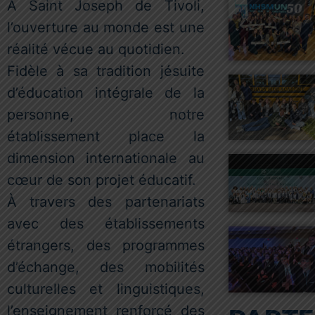
À Saint Joseph de Tivoli,
l’ouverture au monde est une
réalité vécue au quotidien.
Fidèle à sa tradition jésuite
d’éducation intégrale de la
personne, notre
établissement place la
dimension internationale au
cœur de son projet éducatif.
À travers des partenariats
avec des établissements
étrangers, des programmes
d’échange, des mobilités
culturelles et linguistiques,
l’enseignement renforcé des