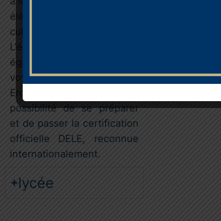
à Madrid pour immerger les
élèves de lycée dans la
culture espagnole.
L’établissement développe
également d’autres
voyages et échanges.
Enfin, les collégiens ont la
possibilité de se préparer
et de passer la certification
officielle DELE, reconnue
internationalement.
lycée