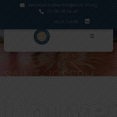
secretariat.direction@tivoli-33.org
05 56 08 04 40
NOUS SUIVRE :
SAINT-JOSEPH
DE TIVOLI
L'ouve