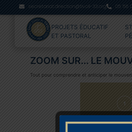
secretariat.direction@tivoli-33.org
05 56 
PROJETS ÉDUCATIF
S
ET PASTORAL
P
ZOOM SUR... LE MOU
Tout pour comprendre et anticiper le mouve