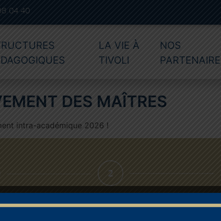
08 04 40
TRUCTURES
LA VIE À
NOS
ÉDAGOGIQUES
TIVOLI
PARTENAIRE
VEMENT DES MAÎTRES
ment intra-académique 2026 !