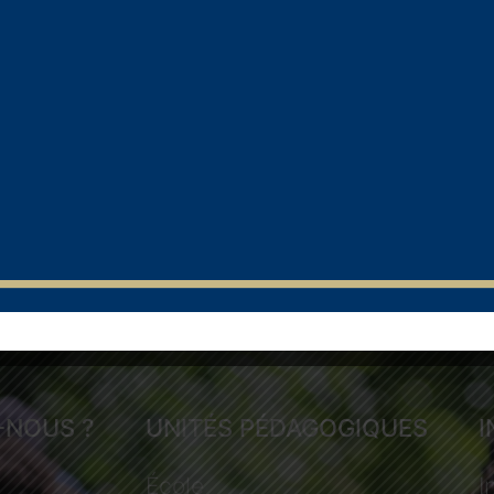
-NOUS ?
UNITÉS PÉDAGOGIQUES
École
I