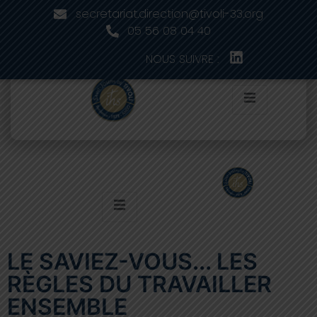
secretariat.direction@tivoli-33.org
05 56 08 04 40
NOUS SUIVRE :
LE SAVIEZ-VOUS... LES
RÈGLES DU TRAVAILLER
ENSEMBLE