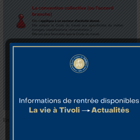
En résumé :
Le Code du travail fixe le cadre
La convention collective / accord de branche