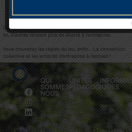
adapte ce cadre
L’accord d’entreprise affine, il peut aller encore
plus loin, lorsqu’il est autorisé à le faire
Certaines matières sont strictement encadrées par la
loi, d’autres laissent plus de liberté à l’entreprise.
Vous trouverez les règles du jeu, enfin… La convention
collective et les accords d’entreprise à l’accueil !
QUI
UNITÉS
INFORMA
SOMMES-
PÉDAGOGIQUES
NOUS
Inscription
?
École
Soutenir
Collège
Tivoli
Établissement
Lycée
Location
Projet
Enseignement
d'espaces