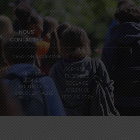
éducatif
supérieur
Boutique
La pastorale
L'internat
NOUS
CONTACTER
CRÉATION DIAGRAMME
COPYRIGHT
MENTIONS
ENSEMBLE
LÉGALES &
SCOLAIRE
POLITIQUE DE
JOSEPH DE
CONFIDENTIALITÉ
TIVOLI © 2025