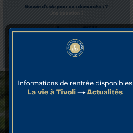
QUI
UNITÉS
INFORMA
SOMMES-
PÉDAGOGIQUES
NOUS
Inscription
?
École
Soutenir
Collège
Tivoli
Établissement
Lycée
Location