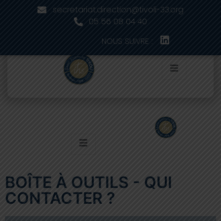
secretariat.direction@tivoli-33.org
05 56 08 04 40
NOUS SUIVRE :
BOÎTE À OUTILS - QUI
CONTACTER ?