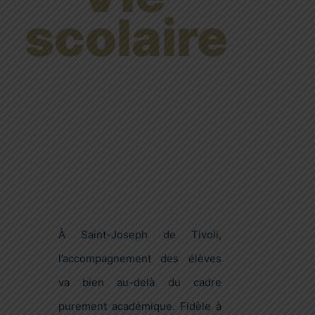
scolaire
À Saint-Joseph de Tivoli,
l’accompagnement des élèves
va bien au-delà du cadre
purement académique. Fidèle à