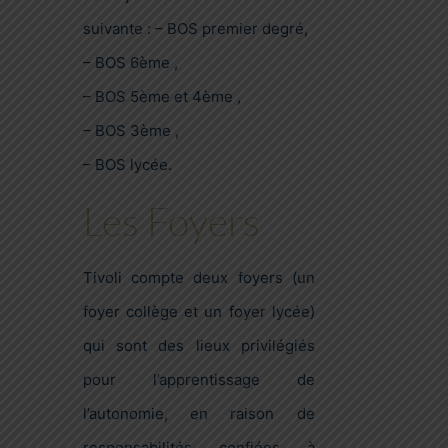
suivante : – BOS premier degré,
– BOS 6ème ,
– BOS 5ème et 4ème ,
– BOS 3ème ,
– BOS lycée.
Les Foyers
Tivoli compte deux foyers (un
foyer collège et un foyer lycée)
qui sont des lieux privilégiés
pour l’apprentissage de
l’autonomie, en raison de
responsabilités confiées à