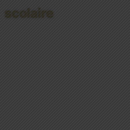
scolaire
Le Projet Educatif de Saint-Joseph de
Tivoli précise les intentions
fondamentales des responsables et
des professionnels de
l’établissement. Il en inspire l’activité
dans toutes ses dimensions
pastorale, éducative, pédagogique,
administrative, matérielle et à toutes
les étapes du parcours de formation,
de l’Ecole à l’Enseignement supérieur.