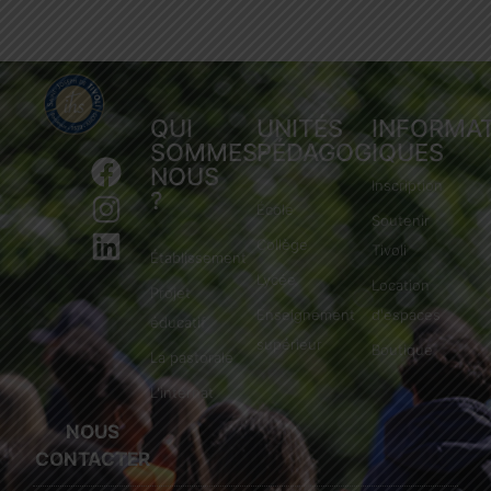
QUI
UNITÉS
INFORMA
SOMMES-
PÉDAGOGIQUES
NOUS
Inscription
?
École
Soutenir
Collège
Tivoli
Établissement
Lycée
Location
Projet
Enseignement
d'espaces
éducatif
supérieur
Boutique
La pastorale
L'internat
NOUS
CONTACTER