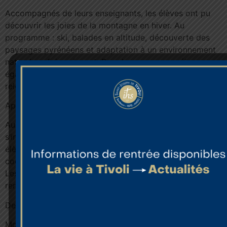
Accompagnés de leurs enseignants, les élèves ont pu
découvrir les joies de la montagne en hiver. Au
programme : ski, balades en altitude, découverte des
paysages pyrénéens et adaptation à un environnement
naturel parfois exigeant. Pour beaucoup, ce séjour a
également été l’occasion de gagner en autonomie et de
relever de nouveaux défis.
Apprendre autrement
Au-delà de la pratique sportive, ce voyage scolaire
s’inscrit pleinement dans une démarche éducative. Les
élèves ont appris à respecter les règles de sécurité, à
coopérer entre eux et à faire preuve de persévérance.
Les temps partagés hors des salles de classe ont
renforcé les apprentissages humains et collectifs.
Des souvenirs et une cohésion renforcée
Moments de convivialité, entraide, rires et souvenirs