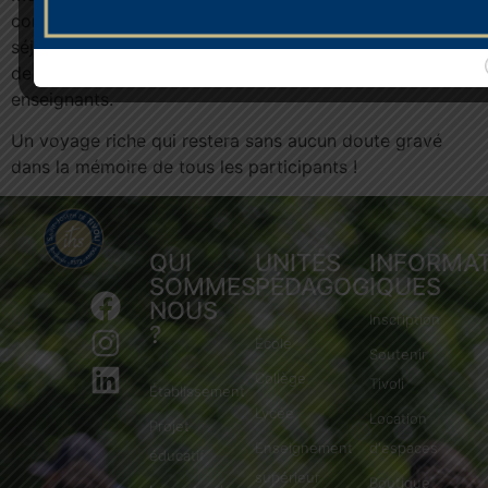
communs ont rythmé cette semaine à la montagne. Ce
séjour a permis de renforcer la cohésion de groupe et
de créer des liens durables entre les élèves et leurs
enseignants.
Un voyage riche qui restera sans aucun doute gravé
dans la mémoire de tous les participants !
QUI
UNITÉS
INFORMA
SOMMES-
PÉDAGOGIQUES
NOUS
Inscription
?
École
Soutenir
Collège
Tivoli
Établissement
Lycée
Location
Projet
Enseignement
d'espaces
éducatif
supérieur
Boutique