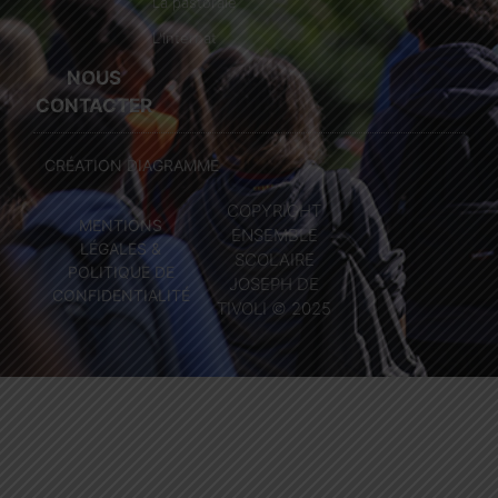
La pastorale
L'internat
NOUS
CONTACTER
CRÉATION DIAGRAMME
COPYRIGHT
MENTIONS
ENSEMBLE
LÉGALES &
SCOLAIRE
POLITIQUE DE
JOSEPH DE
CONFIDENTIALITÉ
TIVOLI © 2025