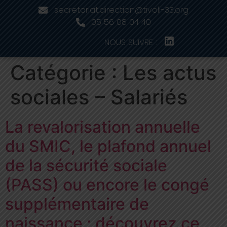
secretariat.direction@tivoli-33.org
05 56 08 04 40
NOUS SUIVRE :
Catégorie :
Les actus
sociales – Salariés
La revalorisation annuelle
du SMIC, le plafond annuel
de la sécurité sociale
(PASS) ou encore le congé
supplémentaire de
naissance : découvrez ce