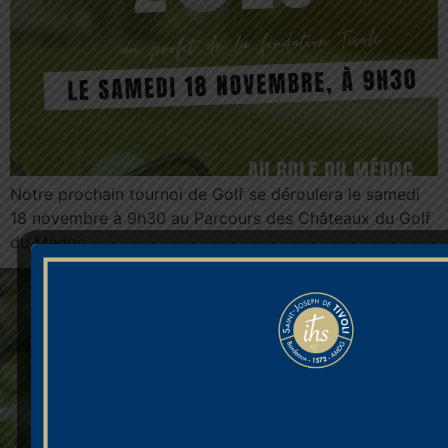
Notre prochain tournoi de Golf se déroulera le samedi
18 novembre à 9h30 au Parcours des Châteaux du Golf
du Médoc
QUI
UNITÉS
INFORMA
SOMMES-
PÉDAGOGIQUES
NOUS
Inscription
?
École
Soutenir
Collège
Tivoli
Établissement