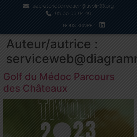
secretariat.direction@tivoli-33.org
05 56 08 04 40
NOUS SUIVRE :
Auteur/autrice :
serviceweb@diagram
Golf du Médoc Parcours
des Châteaux