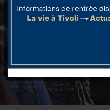
Lycée
Location
Projet
Enseignement
d'espaces
éducatif
supérieur
Boutique
La pastorale
L'internat
NOUS
CONTACTER
CRÉATION DIAGRAMME
COPYRIGHT
MENTIONS
ENSEMBLE
LÉGALES &
SCOLAIRE
POLITIQUE DE
JOSEPH DE
CONFIDENTIALITÉ
TIVOLI © 2025